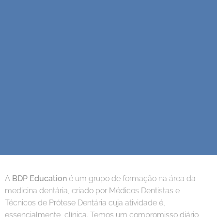
A
BDP Education
é um grupo de formação na área da
medicina dentária, criado por Médicos Dentistas e
Técnicos de Prótese Dentária cuja atividade é,
essencialmente, clínica. Temos um compromisso diário