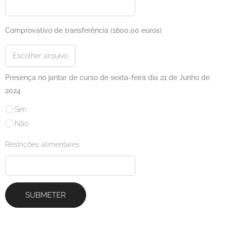
Comprovativo de transferência (1600,00 euros)
Escolher arquivo
Presença no jantar de curso de sexta-feira dia 21 de Junho de
2024
Sim
Não
Restrições alimentares
SUBMETER