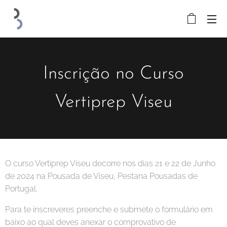
Inscrição no Curso
Vertiprep Viseu
O curso Vertiprep Viseu decorre nos dias 21 e 22 de Junho
de 2024 na Pousada de Viseu, Pestana Pousadas de
Portugal.
Para te inscreveres preenche e submete o formulário em
baixo ao qual deves anexar o comprovativo de