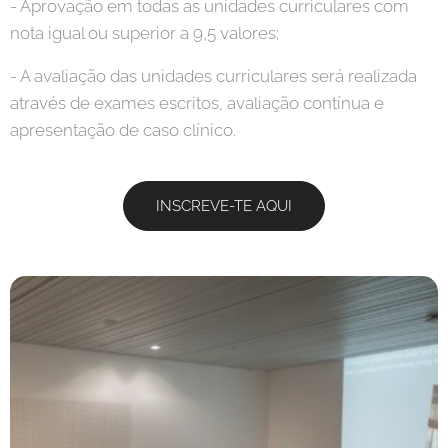
- Aprovação em todas as unidades curriculares com
nota igual ou superior a 9,5 valores;
- A avaliação das unidades curriculares será realizada
através de exames escritos, avaliação contínua e
apresentação de caso clínico.
INSCREVE-TE AQUI