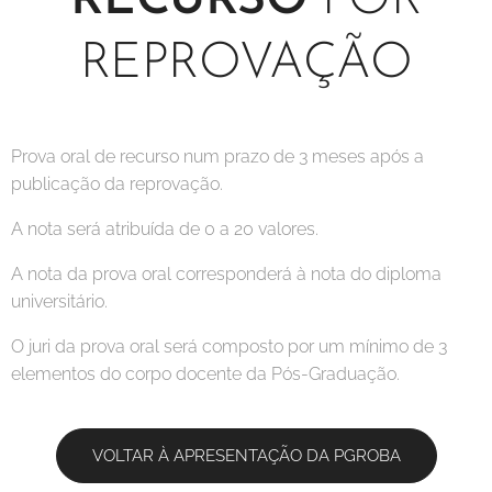
RECURSO
POR
REPROVAÇÃO
Prova oral de recurso num prazo de 3 meses após a
publicação da reprovação.
A nota será atribuída de 0 a 20 valores.
A nota da prova oral corresponderá à nota do diploma
universitário.
O juri da prova oral será composto por um mínimo de 3
elementos do corpo docente da Pós-Graduação.
VOLTAR À APRESENTAÇÃO DA PGROBA