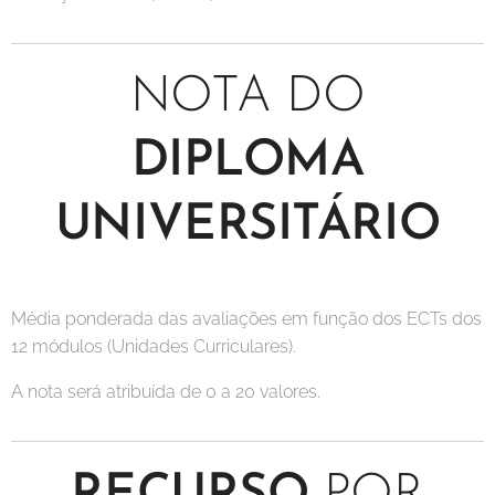
NOTA DO
DIPLOMA
UNIVERSITÁRIO
Média ponderada das avaliações em função dos ECTs dos
12 módulos (Unidades Curriculares).
A nota será atribuída de 0 a 20 valores.