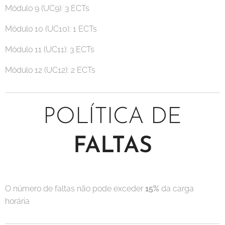
Módulo 9 (UC9): 3 ECTs
Módulo 10 (UC10): 1 ECTs
Módulo 11 (UC11): 3 ECTs
Módulo 12 (UC12): 2 ECTs
POLÍTICA DE
FALTAS
O número de faltas não pode exceder
15%
da carga
horária