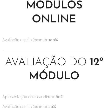
MÓDULOS
ONLINE
Avaliação escrita (exame):
100%
AVALIAÇÃO DO
12º
MÓDULO
Apresentação do caso clínico:
80%
Avaliação escrita (exame):
20%